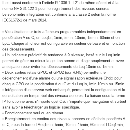
Il est aussi conforme à l’article R.1336-1-II-2° du même décret et à la
norme NF S31-122-1 pour l’enregistrement des niveaux sonores.
Le sonomètre intégrateur est conforme à la classe 2 selon la norme
IEC61672-1 de mars 2014.
• Visualisation sur trois afficheurs programmables indépendamment en
pondération A ou C, en Leq1s, 1min, 5min, 10min, 15min, 60min et en
LpC. Chaque afficheur est configurable en couleur de base et en fonction
des dépassements.
• Un indicateur prédictif de tendance à 9 niveaux, basé sur le Leq1min
permet de gérer au mieux la gestion sonore et d’agir souplement et avec
anticipation pour éviter les dépassements du Leq 10min ou 15min.
• Deux sorties relais GPO1 et GPO2 (sur RJ45) permettent le
déclenchement d'une alarme ou une signalisation extérieure.Choix pour
chaque GPO de la pondération A ou C et du Leq1s,1min,10min ou 15min.
• Intégration d'un serveur web embarqué, permettant la configuration et la
consultation en temps réel des niveaux sonores. La liaison sous la forme
IP fonctionne avec n'importe quel OS, n'importe quel navigateur et surtout
sans avoir à télécharger un logiciel spécifique.
• Fonctionnement seul ou en réseau.
• Enregistrement en continu des niveaux sonores en décibels pondérés A
et C, sous la forme LAeq1min, 5min, 10min, 15min, 60min et LCeq1min,