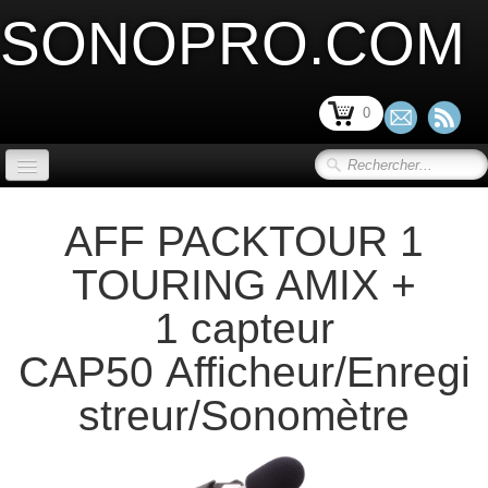
SONOPRO.COM
0
ACCUEIL
AFF PACKTOUR 1
SONORISATION SCENE et VIDEO
▼
TOURING AMIX +
LIMITATION ACOUSTIQUE
▼
1 capteur
SONORISATION INSTALLATION
▼
CAP50 Afficheur/Enregi
streur/Sonomètre
SONORISATION PORTABLE
▼
MICRO ET PERIPHERIQUE
▼