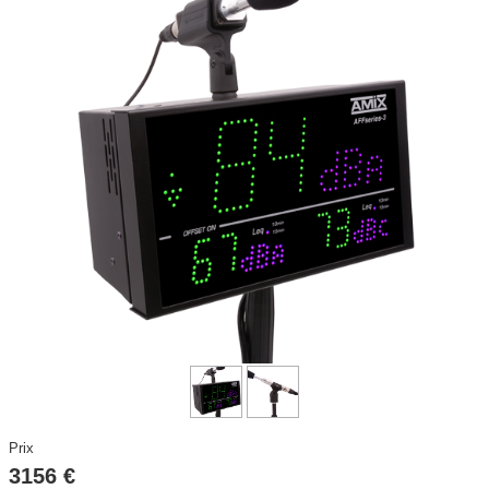
DISCO / DJ PARTY / RADIO
▼
ECLAIRAGE SCENE ET ARCHITECTURAL
▼
STRUCTURES et ACCESSOIRES
▼
HAUT PARLEURS, CÂBLES ET ACCESSOIRES
▼
CONTACT
▼
ACTIVITE
▼
Prix
3156 €