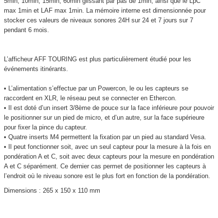
5min, 10min, 15min, 60min glissant par pas de 1min, ainsi que le LpC
max 1min et LAF max 1min. La mémoire interne est dimensionnée pour
stocker ces valeurs de niveaux sonores 24H sur 24 et 7 jours sur 7
pendant 6 mois.
L’afficheur AFF TOURING est plus particulièrement étudié pour les
événements itinérants.
• L’alimentation s’effectue par un Powercon, le ou les capteurs se
raccordent en XLR, le réseau peut se connecter en Ethercon.
• Il est doté d’un insert 3/8ème de pouce sur la face inférieure pour pouvoir
le positionner sur un pied de micro, et d’un autre, sur la face supérieure
pour fixer la pince du capteur.
• Quatre inserts M4 permettent la fixation par un pied au standard Vesa.
• Il peut fonctionner soit, avec un seul capteur pour la mesure à la fois en
pondération A et C, soit avec deux capteurs pour la mesure en pondération
A et C séparément. Ce dernier cas permet de positionner les capteurs à
l’endroit où le niveau sonore est le plus fort en fonction de la pondération.
Dimensions : 265 x 150 x 110 mm